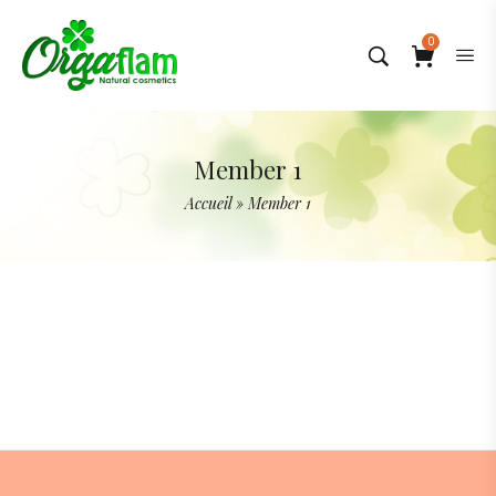
0
Member 1
Accueil
»
Member 1