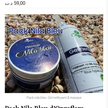
د.ت
59,00
Pack nila bleu: Gel nettoyant & masque