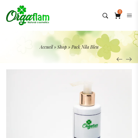
0
Accueil
»
Shop
»
Pack Nila Bleu