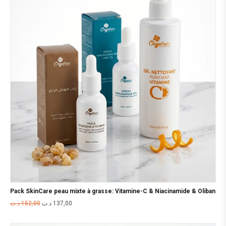
Pack SkinCare peau mixte à grasse: Vitamine-C & Niacinamide & Oliban
د.ت
152,00
د.ت
137,00