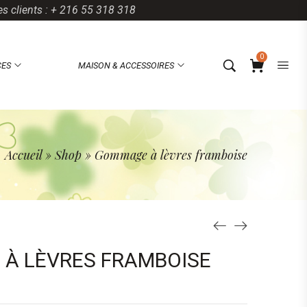
es clients : + 216 55 318 318
0
CES
MAISON & ACCESSOIRES
Accueil
»
Shop
»
Gommage à lèvres framboise
À LÈVRES FRAMBOISE