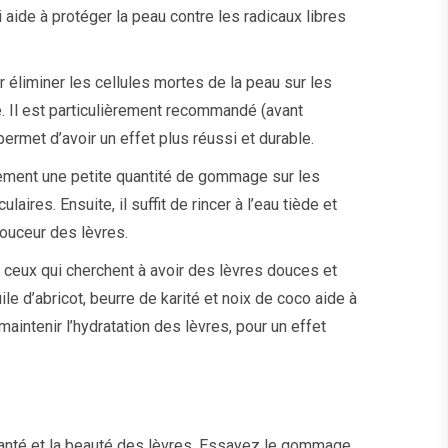
i aide à protéger la peau contre les radicaux libres
éliminer les cellules mortes de la peau sur les
e. Il est particulièrement recommandé (avant
 permet d’avoir un effet plus réussi et durable.
catement une petite quantité de gommage sur les
ires. Ensuite, il suffit de rincer à l’eau tiède et
douceur des lèvres.
r ceux qui cherchent à avoir des lèvres douces et
uile d’abricot, beurre de karité et noix de coco aide à
maintenir l’hydratation des lèvres, pour un effet
a santé et la beauté des lèvres. Essayez le gommage