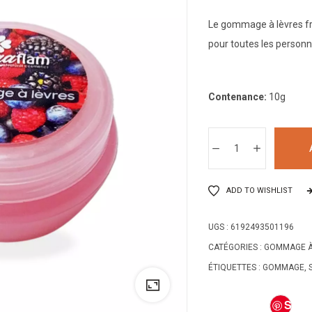
Le gommage à lèvres fr
pour toutes les personne
Contenance:
10g
ADD TO WISHLIST
UGS :
6192493501196
CATÉGORIES :
GOMMAGE À
ÉTIQUETTES :
GOMMAGE
,
S