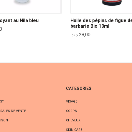
oyant au Nila bleu
Huile des pépins de figue d
barbarie Bio 10ml
0
د.ت
28,00
CATEGORIES
S?
VISAGE
RALES DE VENTE
CORPS
AISON
CHEVEUX
S
SKIN CARE