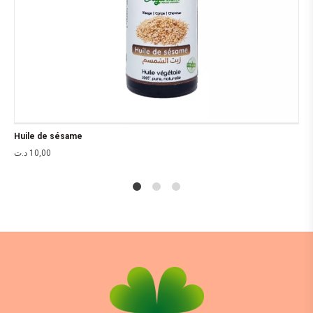
Huile de sésame
د.ت
10,00
1
2
4