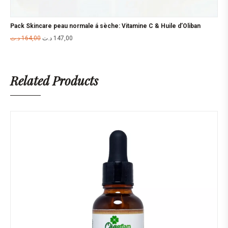
Pack Skincare peau normale á sèche: Vitamine C & Huile d’Oliban
د.ت
164,00
د.ت
147,00
Related Products