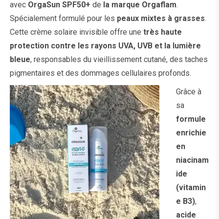
avec
OrgaSun SPF50+
de
la marque Orgaflam
.
Spécialement formulé pour les
peaux mixtes à grasses
.
Cette crème solaire invisible offre une
très haute
protection contre les rayons UVA, UVB et la lumière
bleue
, responsables du vieillissement cutané, des taches
pigmentaires et des dommages cellulaires profonds.
Grâce à
sa
formule
enrichie
en
niacinam
ide
(vitamin
e B3)
,
acide