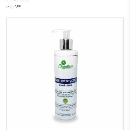
د.ت
17,00