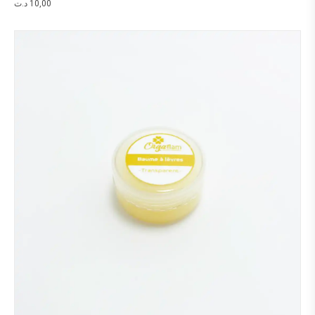
د.ت
10,00