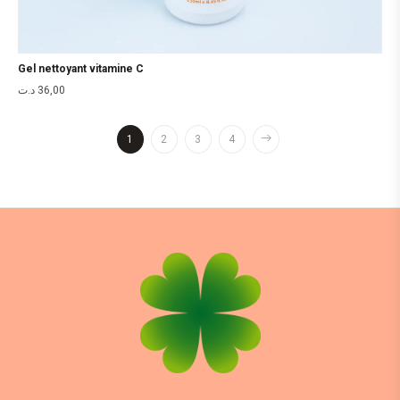
Gel nettoyant vitamine C
د.ت
36,00
1
2
3
4