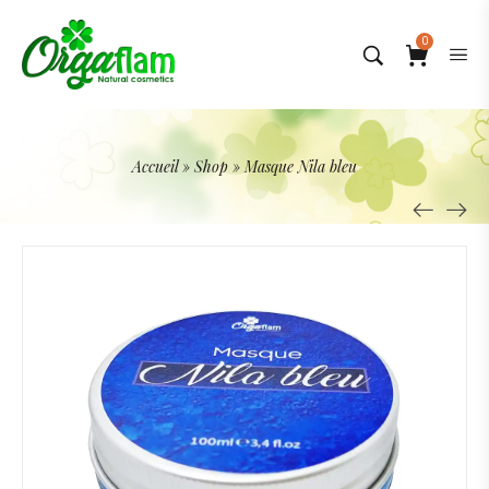
0
Accueil
»
Shop
»
Masque Nila bleu