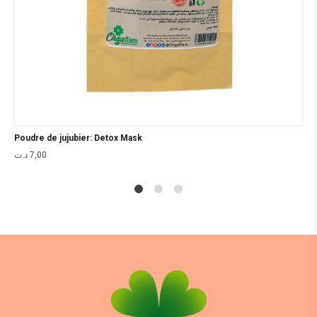
Poudre de jujubier: Detox Mask
د.ت
7,00
1
2
4