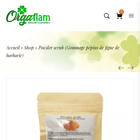
0
Accueil
»
Shop
»
Powder scrub (Gommage pépins de figue de
barbarie)