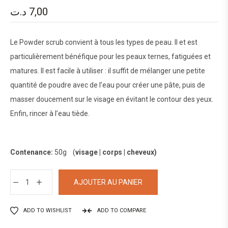
د.ت
7,00
Le Powder scrub convient à tous les types de peau. Il et est
particulièrement bénéfique pour les peaux ternes, fatiguées et
matures. Il est facile à utiliser : il suffit de mélanger une petite
quantité de poudre avec de l’eau pour créer une pâte, puis de
masser doucement sur le visage en évitant le contour des yeux.
Enfin, rincer à l’eau tiède.
Contenance:
50g (
visage | corps | cheveux)
AJOUTER AU PANIER
ADD TO WISHLIST
ADD TO COMPARE