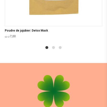
Poudre de jujubier: Detox Mask
د.ت
7,00
1
2
4