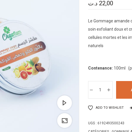
د.ت
22,00
Le Gommage amande dou
soin exfoliant doux et 
cellules mortes et les 
naturels
Contenance:
100ml (po
ADD TO WISHLIST
UGS :
6192493500243
CATÉGORIES :
GOMMAGE AM