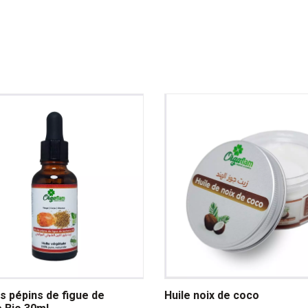
s pépins de figue de
Huile noix de coco