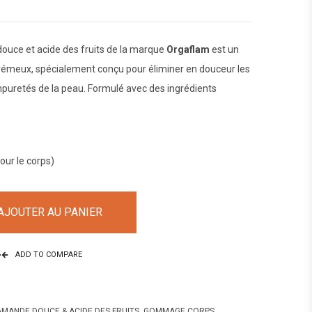
ce et acide des fruits de la marque
Orgaflam
est un
crémeux, spécialement conçu pour éliminer en douceur les
impuretés de la peau. Formulé avec des ingrédients
ur le corps)
AJOUTER AU PANIER
ADD TO COMPARE
ANDE DOUCE & ACIDE DES FRUITS
,
GOMMAGE CORPS