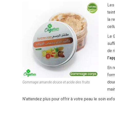
Les 
tein
la r
cell
Le
suff
de r
l’a
En 
form
douc
Gommage amande douce et acide des fruits
main
N’attendez plus pour offrir à votre peau le soin ex