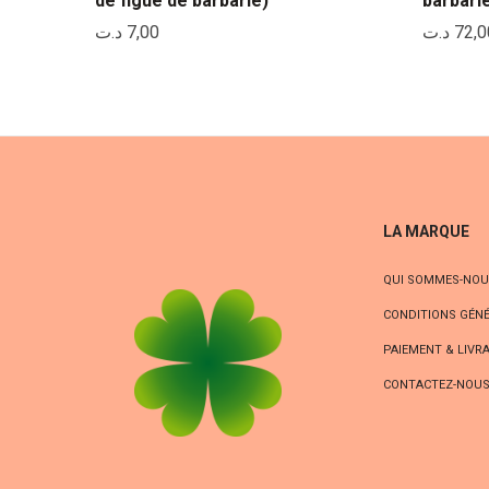
de figue de barbarie)
barbari
د.ت
7,00
د.ت
72,0
LA MARQUE
QUI SOMMES-NOU
CONDITIONS GÉNÉ
PAIEMENT & LIVR
CONTACTEZ-NOU