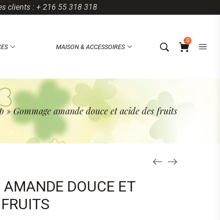
es clients : + 216 55 318 318
0
CES
MAISON & ACCESSOIRES
p
»
Gommage amande douce et acide des fruits
AMANDE DOUCE ET
 FRUITS