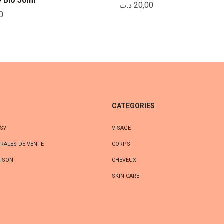
e Bio 30ml
د.ت
20,00
0
CATEGORIES
S?
VISAGE
RALES DE VENTE
CORPS
AISON
CHEVEUX
S
SKIN CARE