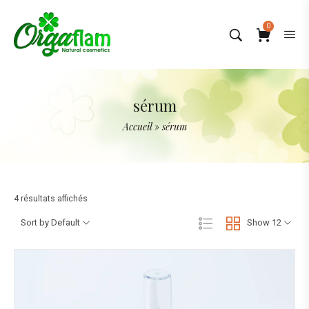
0
sérum
Accueil
»
sérum
4 résultats affichés
Sort by Default
Show 12