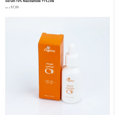
Sérum 10% Niacinamide +1%Zink
د.ت
57,00